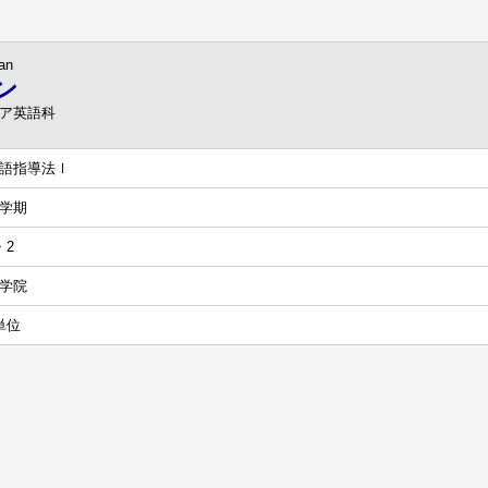
an
ン
リア英語科
語指導法Ⅰ
学期
・2
学院
単位