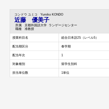
コンドウ ユミコ
Yumiko KONDO
近藤 優美子
所属
京都外国語大学 ランゲージセンター
職種
准教授
授業科目名
総合日本語2S（レベル5）
配当期区分
春学期
配当年次
1
対象種別
留学生別科
担当単位数
1単位