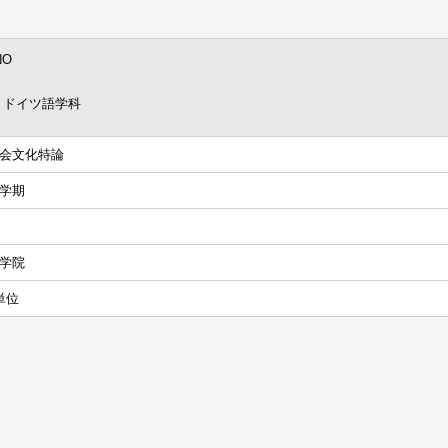
NO
 ドイツ語学科
会文化特論
学期
学院
単位