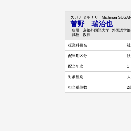
スガノ ミチナリ
Michinari SUGA
菅野 瑞治也
所属
京都外国語大学 外国語学部
職種
教授
授業科目名
社
配当期区分
秋
配当年次
1
対象種別
大
担当単位数
2