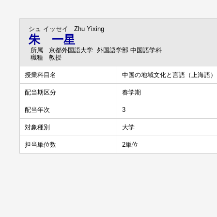
シュ イッセイ
Zhu Yixing
朱 一星
所属
京都外国語大学 外国語学部 中国語学科
職種
教授
授業科目名
中国の地域文化と言語（上海語）
配当期区分
春学期
配当年次
3
対象種別
大学
担当単位数
2単位