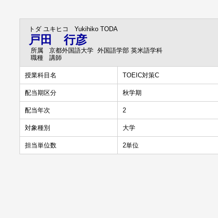
トダ ユキヒコ
Yukihiko TODA
戸田 行彦
所属
京都外国語大学 外国語学部 英米語学科
職種
講師
授業科目名
TOEIC対策C
配当期区分
秋学期
配当年次
2
対象種別
大学
担当単位数
2単位