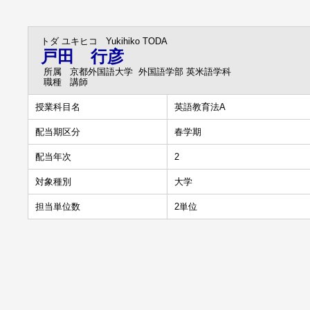
トダ ユキヒコ
Yukihiko TODA
戸田 行彦
所属
京都外国語大学 外国語学部 英米語学科
職種
講師
授業科目名
英語教育法A
配当期区分
春学期
配当年次
2
対象種別
大学
担当単位数
2単位