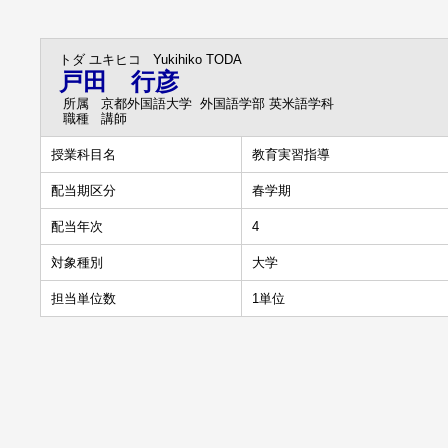
トダ ユキヒコ
Yukihiko TODA
戸田 行彦
所属
京都外国語大学 外国語学部 英米語学科
職種
講師
授業科目名
教育実習指導
配当期区分
春学期
配当年次
4
対象種別
大学
担当単位数
1単位