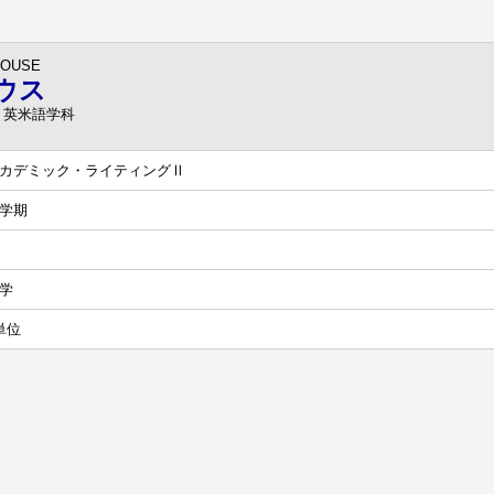
HOUSE
ウス
 英米語学科
カデミック・ライティングⅡ
学期
学
単位