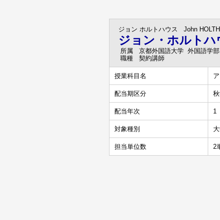
ジョン ホルトハウス
John HOLT
ジョン・ホルトハ
所属
京都外国語大学 外国語学部
職種
契約講師
授業科目名
ア
配当期区分
秋
配当年次
1
対象種別
大
担当単位数
2