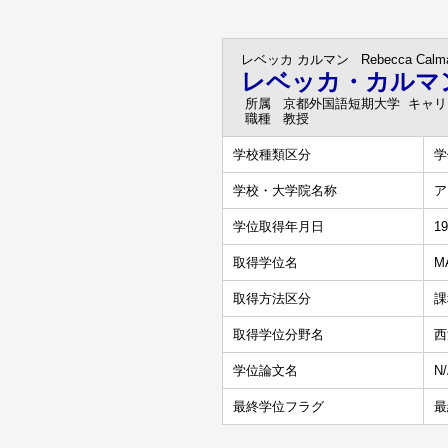
レベッカ カルマン
Rebecca Calm
レベッカ・カルマ
所属
京都外国語短期大学 キャ
職種
教授
学校種類区分
学
学校・大学院名称
ア
学位取得年月日
19
取得学位名
M
取得方法区分
課
取得学位分野名
西
学位論文名
N
最終学位フラグ
最