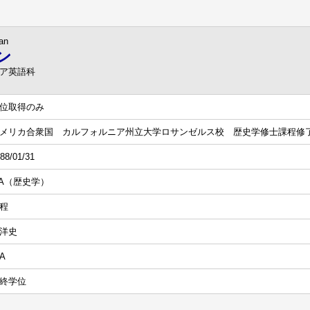
an
ン
リア英語科
位取得のみ
メリカ合衆国 カルフォルニア州立大学ロサンゼルス校 歴史学修士課程修
88/01/31
A（歴史学）
程
洋史
/A
終学位