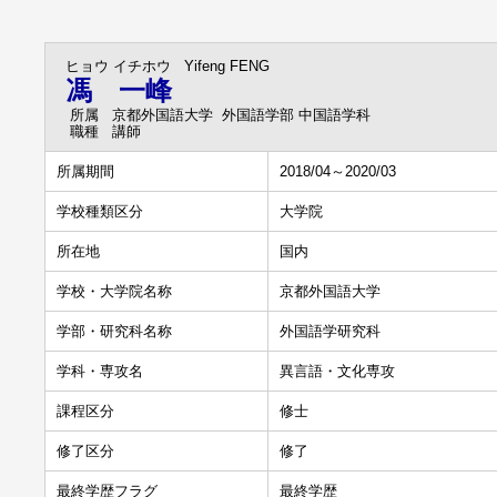
ヒョウ イチホウ
Yifeng FENG
馮 一峰
所属
京都外国語大学 外国語学部 中国語学科
職種
講師
所属期間
2018/04～2020/03
学校種類区分
大学院
所在地
国内
学校・大学院名称
京都外国語大学
学部・研究科名称
外国語学研究科
学科・専攻名
異言語・文化専攻
課程区分
修士
修了区分
修了
最終学歴フラグ
最終学歴