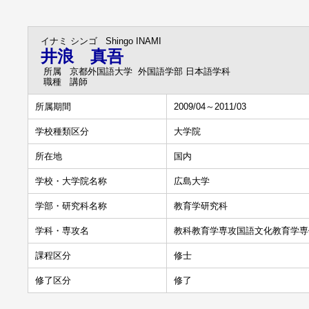
イナミ シンゴ
Shingo INAMI
井浪 真吾
所属
京都外国語大学 外国語学部 日本語学科
職種
講師
所属期間
2009/04～2011/03
学校種類区分
大学院
所在地
国内
学校・大学院名称
広島大学
学部・研究科名称
教育学研究科
学科・専攻名
教科教育学専攻国語文化教育学専
課程区分
修士
修了区分
修了