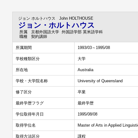
ジョン ホルトハウス
John HOLTHOUSE
ジョン・ホルトハウス
所属
京都外国語大学 外国語学部 英米語学科
職種
契約講師
所属期間
1993/03～1995/08
学校種類区分
大学
所在地
Australia
学校・大学院名称
University of Queensland
修了区分
卒業
最終学歴フラグ
最終学歴
学位取得年月日
1995/08/08
取得学位名
Master of Arts in Applied Linguis
取得方法区分
課程