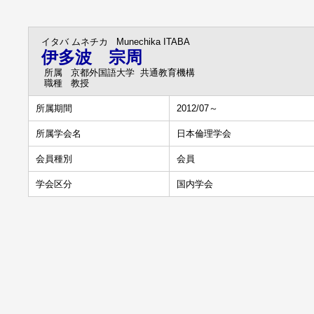
イタバ ムネチカ
Munechika ITABA
伊多波 宗周
所属
京都外国語大学 共通教育機構
職種
教授
所属期間
2012/07～
所属学会名
日本倫理学会
会員種別
会員
学会区分
国内学会