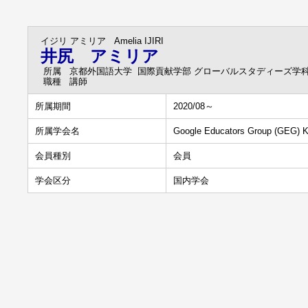
イジリ アミリア
Amelia IJIRI
井尻 アミリア
所属
京都外国語大学 国際貢献学部 グローバルスタディーズ学
職種
講師
所属期間
2020/08～
所属学会名
Google Educators Group (GEG) 
会員種別
会員
学会区分
国内学会