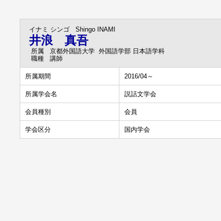
イナミ シンゴ
Shingo INAMI
井浪 真吾
所属
京都外国語大学 外国語学部 日本語学科
職種
講師
所属期間
2016/04～
所属学会名
説話文学会
会員種別
会員
学会区分
国内学会