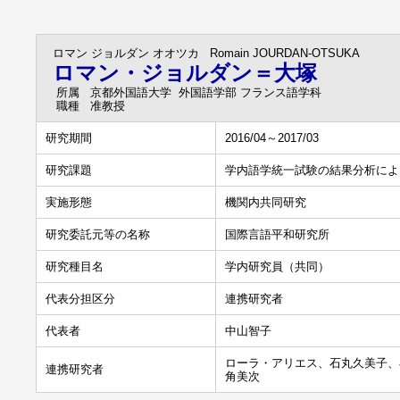
ロマン ジョルダン オオツカ
Romain JOURDAN-OTSUKA
ロマン・ジョルダン＝大塚
所属
京都外国語大学 外国語学部 フランス語学科
職種
准教授
研究期間
2016/04～2017/03
研究課題
学内語学統一試験の結果分析によ
実施形態
機関内共同研究
研究委託元等の名称
国際言語平和研究所
研究種目名
学内研究員（共同）
代表分担区分
連携研究者
代表者
中山智子
ローラ・アリエス、石丸久美子、
連携研究者
角美次