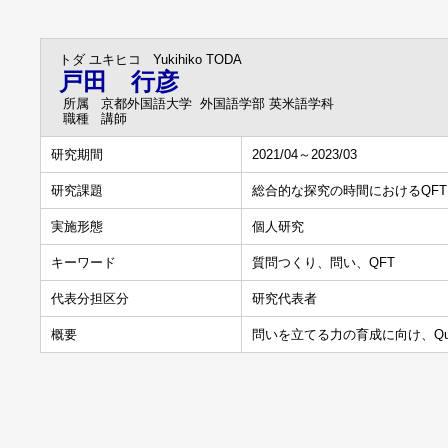
トダ ユキヒコ
Yukihiko TODA
戸田 行彦
所属
京都外国語大学 外国語学部 英米語学科
職種
講師
研究期間
2021/04～2023/03
研究課題
総合的な探究の時間におけるQF
実施形態
個人研究
キーワード
質問つくり、問い、QFT
代表分担区分
研究代表者
概要
問いを立てる力の育成に向け、Questi