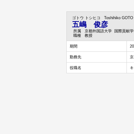
ゴトウ トシヒコ
Toshihiko GOTO
五嶋 俊彦
所属
京都外国語大学 国際貢献学
職種
教授
期間
20
勤務先
京
役職名
キ