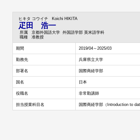
ヒキタ コウイチ
Koichi HIKITA
疋田 浩一
所属
京都外国語大学 外国語学部 英米語学科
職種
准教授
期間
2019/04～2025/03
勤務先
兵庫県立大学
部署名
国際商経学部
国名
日本
役職名
非常勤講師
担当授業科目名
国際商経学部（Introduction to data s