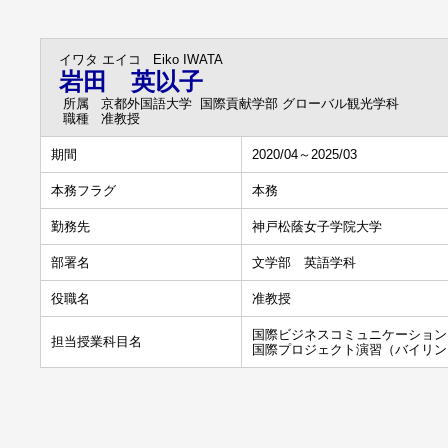
イワタ エイコ
Eiko IWATA
岩田 英以子
所属
京都外国語大学 国際貢献学部 グローバル観光学科
職種
准教授
期間
2020/04～2025/03
本務フラグ
本務
勤務先
神戸松蔭女子学院大学
部署名
文学部 英語学科
役職名
准教授
国際ビジネスコミュニケーション
担当授業科目名
国際プロジェクト演習（バイリン