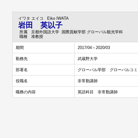
イワタ エイコ
Eiko IWATA
岩田 英以子
所属
京都外国語大学 国際貢献学部 グローバル観光学科
職種
准教授
期間
2017/04～2020/03
勤務先
武蔵野大学
部署名
グローバル学部 グローバルコミ
役職名
非常勤講師
職務の内容
英語科目 非常勤講師