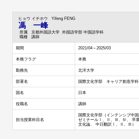
ヒョウ イチホウ
Yifeng FENG
馮 一峰
所属
京都外国語大学 外国語学部 中国語学科
職種
講師
期間
2021/04～2025/03
本務フラグ
本務
勤務先
北洋大学
部署名
国際文化学部 キャリア創造学科
国名
日本
役職名
講師
国際文化学部（インテンシブ中国
担当授業科目名
ゼミナールⅠ、Ⅱ、Ⅲ、Ⅳ、 卒業
文化論、 中日翻訳Ⅰ、Ⅱ、Ⅲ）