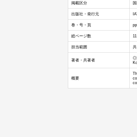
掲載区分
国
出版社・発行元
IA
巻・号・頁
pp
総ページ数
11
担当範囲
共
◎
著者・共著者
Ko
Th
概要
co
co