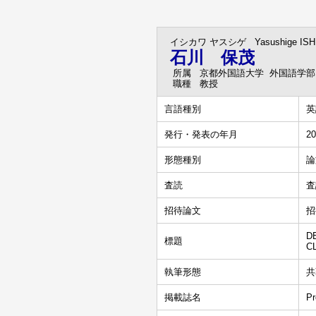
イシカワ ヤスシゲ
Yasushige IS
石川 保茂
所属
京都外国語大学 外国語学部
職種
教授
言語種別
英
発行・発表の年月
20
形態種別
論
査読
査
招待論文
招
D
標題
C
執筆形態
共
掲載誌名
Pr