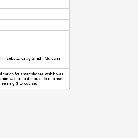
hi Tsubota, Craig Smith, Mutsumi
plication for smartphones which was
 aim was to foster outside-of-class
 learning (FL) course.