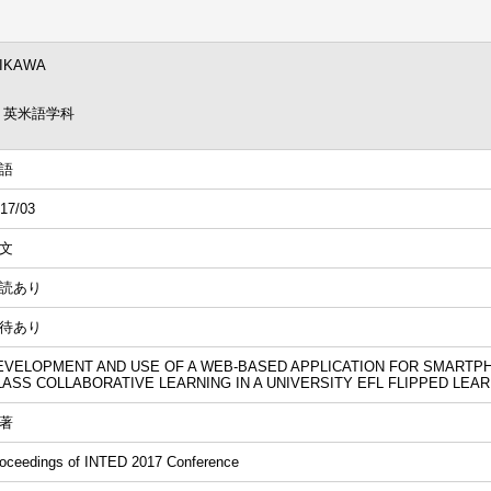
HIKAWA
 英米語学科
語
17/03
文
読あり
待あり
EVELOPMENT AND USE OF A WEB-BASED APPLICATION FOR SMARTPH
LASS COLLABORATIVE LEARNING IN A UNIVERSITY EFL FLIPPED LEA
著
oceedings of INTED 2017 Conference