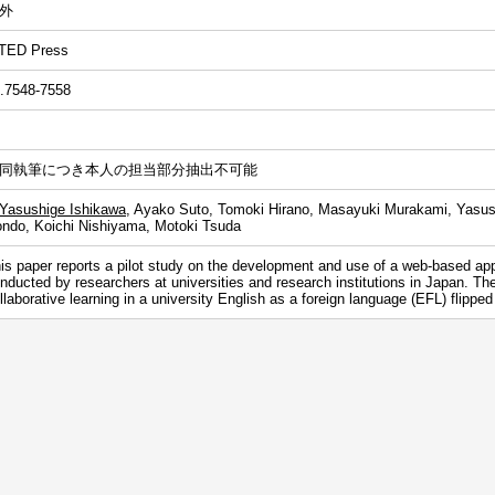
外
TED Press
.7548-7558
同執筆につき本人の担当部分抽出不可能
Yasushige Ishikawa
, Ayako Suto, Tomoki Hirano, Masayuki Murakami, Yasus
ndo, Koichi Nishiyama, Motoki Tsuda
is paper reports a pilot study on the development and use of a web-based ap
nducted by researchers at universities and research institutions in Japan. The
llaborative learning in a university English as a foreign language (EFL) flipped