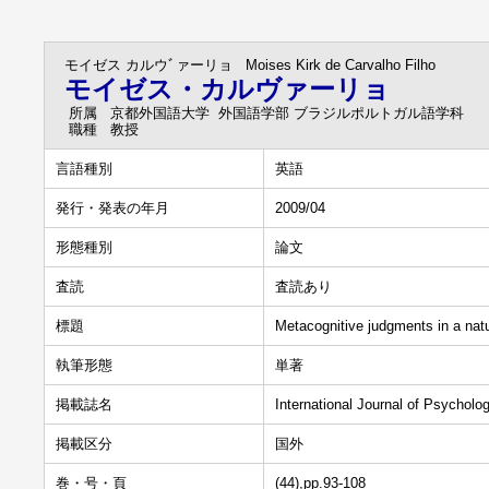
モイゼス カルウﾞァーリョ
Moises Kirk de Carvalho Filho
モイゼス・カルヴァーリョ
所属
京都外国語大学 外国語学部 ブラジルポルトガル語学科
職種
教授
言語種別
英語
発行・発表の年月
2009/04
形態種別
論文
査読
査読あり
標題
Metacognitive judgments in a natu
執筆形態
単著
掲載誌名
International Journal of Psycholo
掲載区分
国外
巻・号・頁
(44),pp.93-108