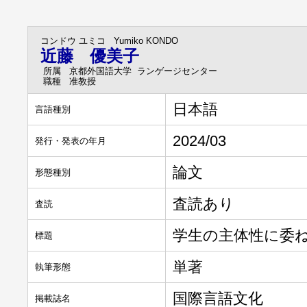
コンドウ ユミコ
Yumiko KONDO
近藤 優美子
所属
京都外国語大学 ランゲージセンター
職種
准教授
日本語
言語種別
2024/03
発行・発表の年月
論文
形態種別
査読あり
査読
学生の主体性に委
標題
単著
執筆形態
国際言語文化
掲載誌名