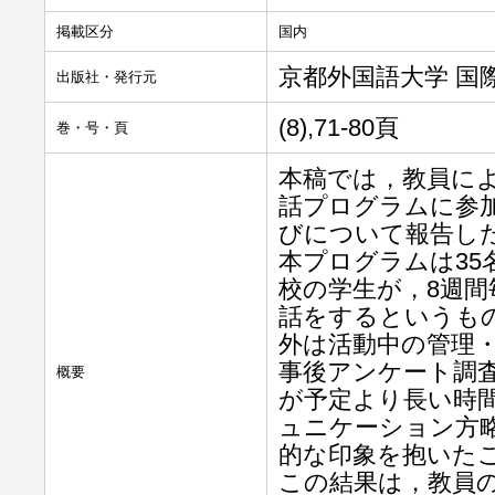
掲載区分
国内
京都外国語大学 国
出版社・発行元
(8),71-80頁
巻・号・頁
本稿では，教員に
話プログラムに参
びについて報告し
本プログラムは35
校の学生が，8週間
話をするというも
外は活動中の管理
事後アンケート調査
概要
が予定より長い時間
ュニケーション方略
的な印象を抱いた
この結果は，教員