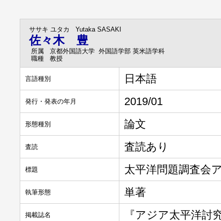
ササキ ユタカ
Yutaka SASAKI
佐々木 豊
所属
京都外国語大学 外国語学部 英米語学科
職種
教授
日本語
言語種別
2019/01
発行・発表の年月
論文
形態種別
査読あり
査読
太平洋問題調査会ア
標題
単著
執筆形態
『アジア太平洋討究
掲載誌名