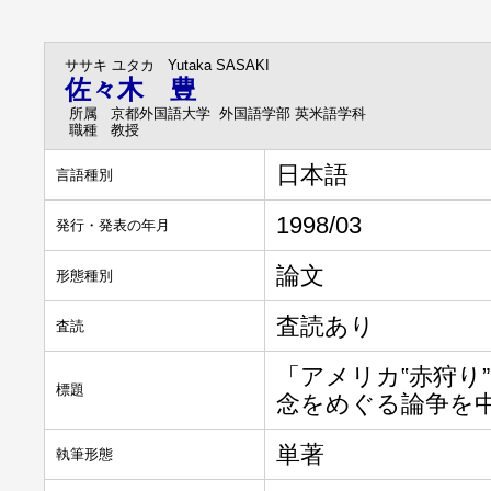
ササキ ユタカ
Yutaka SASAKI
佐々木 豊
所属
京都外国語大学 外国語学部 英米語学科
職種
教授
日本語
言語種別
1998/03
発行・発表の年月
論文
形態種別
査読あり
査読
「アメリカ‟赤狩り
標題
念をめぐる論争を
単著
執筆形態