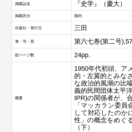
『史学』（慶大）
掲載誌名
掲載区分
国内
三田
出版社・発行元
第六七巻(第二号),57
巻・号・頁
24pp.
総ページ数
1950年代初頭、
的・左翼的とみな
な政治的風潮の比
義的民間団体太平洋問題調査会（
IPR)の関係者が
概要
「マッカラン委員
して対応したのか
性」の概念をめぐ
（下）