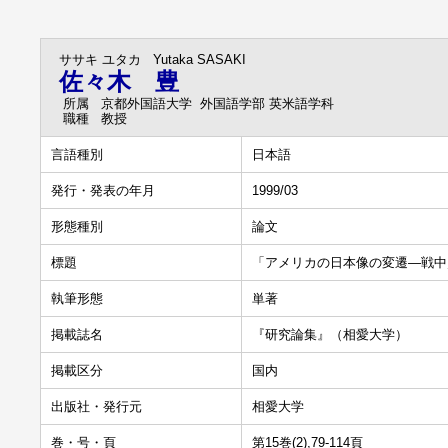
ササキ ユタカ
Yutaka SASAKI
佐々木 豊
所属
京都外国語大学 外国語学部 英米語学科
職種
教授
言語種別
日本語
発行・発表の年月
1999/03
形態種別
論文
標題
「アメリカの日本像の変遷―戦中／
執筆形態
単著
掲載誌名
『研究論集』（相愛大学）
掲載区分
国内
出版社・発行元
相愛大学
巻・号・頁
第15巻(2),79-114頁