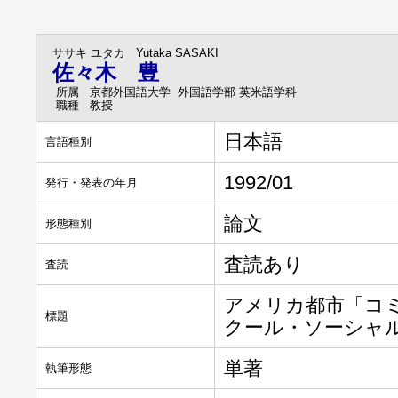
ササキ ユタカ
Yutaka SASAKI
佐々木 豊
所属
京都外国語大学 外国語学部 英米語学科
職種
教授
日本語
言語種別
1992/01
発行・発表の年月
論文
形態種別
査読あり
査読
アメリカ都市「コ
標題
クール・ソーシャ
単著
執筆形態