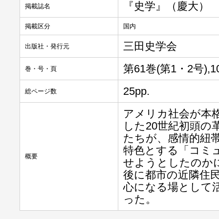
『史学』（慶大）
掲載誌名
掲載区分
国内
三田史学会
出版社・発行元
第61巻(第1・2号),10
巻・号・頁
25pp.
総ページ数
アメリカ社会が本
した20世紀初頭の
たちが、感情的紐
特色とする「コミ
概要
せようとしたのか
後に都市の近隣住
心になる場として
った。