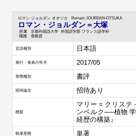
ロマン ジョルダン オオツカ
Romain JOURDAN-OTSUKA
ロマン・ジョルダン＝大塚
所属
京都外国語大学 外国語学部 フランス語学科
職種
准教授
日本語
言語種別
2017/05
発行・発表の年月
書評
形態種別
招待あり
招待論文
マリー = クリス
ンベルク──植物 
標題
経歴の構築』
単著
執筆形態