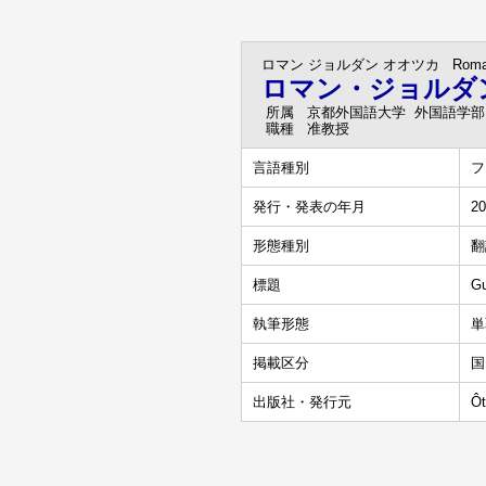
ロマン ジョルダン オオツカ
Rom
ロマン・ジョルダ
所属
京都外国語大学 外国語学部
職種
准教授
言語種別
フ
発行・発表の年月
20
形態種別
翻
標題
Gu
執筆形態
単
掲載区分
国
出版社・発行元
Ôt