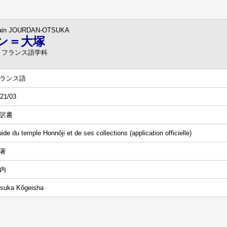
ain JOURDAN-OTSUKA
ン＝大塚
 フランス語学科
ランス語
21/03
訳書
ide du temple Honnôji et de ses collections (application officielle)
著
内
suka Kôgeisha