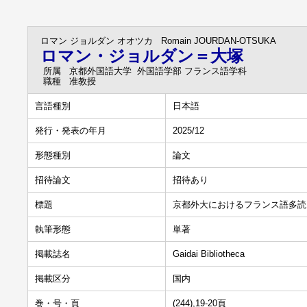
ロマン ジョルダン オオツカ
Romain JOURDAN-OTSUKA
ロマン・ジョルダン＝大塚
所属
京都外国語大学 外国語学部 フランス語学科
職種
准教授
言語種別
日本語
発行・発表の年月
2025/12
形態種別
論文
招待論文
招待あり
標題
京都外大におけるフランス語多読プロ
執筆形態
単著
掲載誌名
Gaidai Bibliotheca
掲載区分
国内
巻・号・頁
(244),19-20頁