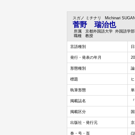
スガノ ミチナリ
Michinari SUGA
菅野 瑞治也
所属
京都外国語大学 外国語学部
職種
教授
言語種別
日
発行・発表の年月
20
形態種別
論
標題
ヒ
執筆形態
単
掲載誌名
『
掲載区分
国
出版社・発行元
京
巻・号・頁
(1