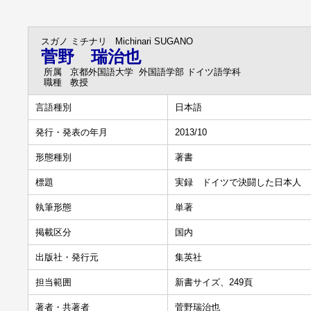
スガノ ミチナリ
Michinari SUGANO
菅野 瑞治也
所属
京都外国語大学 外国語学部 ドイツ語学科
職種
教授
言語種別
日本語
発行・発表の年月
2013/10
形態種別
著書
標題
実録 ドイツで決闘した日本人
執筆形態
単著
掲載区分
国内
出版社・発行元
集英社
担当範囲
新書サイズ、249頁
著者・共著者
菅野瑞治也