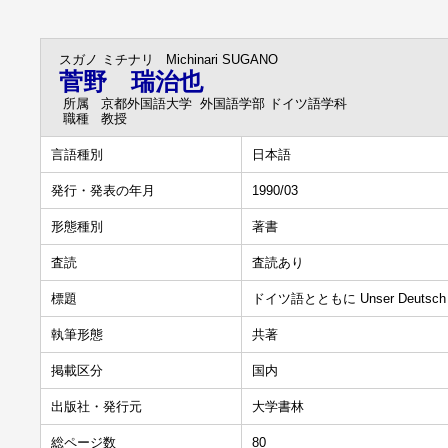
スガノ ミチナリ
Michinari SUGANO
菅野 瑞治也
所属
京都外国語大学 外国語学部 ドイツ語学科
職種
教授
言語種別
日本語
発行・発表の年月
1990/03
形態種別
著書
査読
査読あり
標題
ドイツ語とともに Unser Deutsch
執筆形態
共著
掲載区分
国内
出版社・発行元
大学書林
総ページ数
80