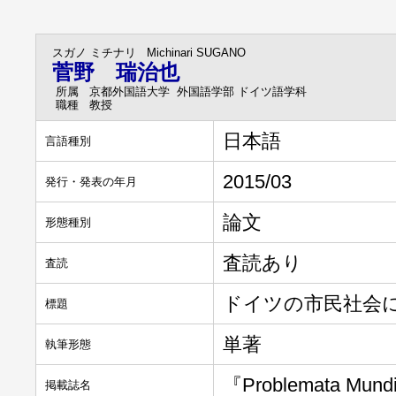
スガノ ミチナリ
Michinari SUGANO
菅野 瑞治也
所属
京都外国語大学 外国語学部 ドイツ語学科
職種
教授
日本語
言語種別
2015/03
発行・発表の年月
論文
形態種別
査読あり
査読
ドイツの市民社会
標題
単著
執筆形態
『Problemata Mu
掲載誌名