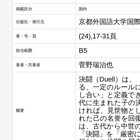
掲載区分
国内
京都外国語大学国
出版社・発行元
(24),17-31頁
巻・号・頁
B5
担当範囲
菅野瑞治也
著者・共著者
決闘（Duell）
る、一定のルール
し合い」と定義で
代に生まれた子の
ければ、見世物と
概要
れた己の名誉を回
は、古代から中世
「決闘」を「厳密