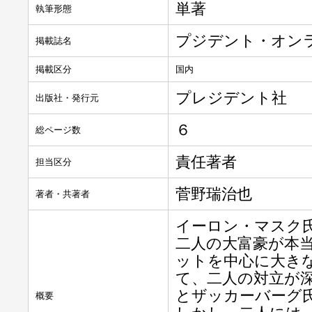
単著
執筆形態
プジデント・オン
掲載誌名
掲載区分
国内
プレジデント社
出版社・発行元
６
総ページ数
責任著者
担当区分
菅野瑞治也
著者・共著者
イーロン・マスク
二人の大富豪が本
ットを中心に大き
て、二人の対立が
とザッカーバーグ
概要