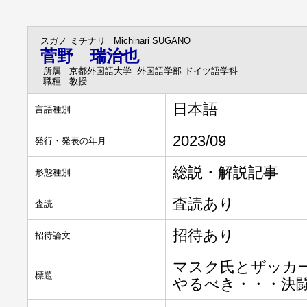
スガノ ミチナリ
Michinari SUGANO
菅野 瑞治也
所属
京都外国語大学 外国語学部 ドイツ語学科
職種
教授
日本語
言語種別
2023/09
発行・発表の年月
総説・解説記事
形態種別
査読あり
査読
招待あり
招待論文
マスク氏とザッカ
標題
やるべき・・・決