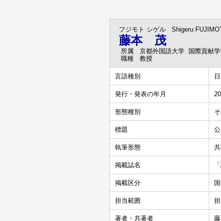
フジモト シゲル
Shigeru FUJIM
藤本 茂
所属
京都外国語大学 国際貢献学
職種
教授
言語種別
日
発行・発表の年月
20
形態種別
そ
標題
公
執筆形態
共
掲載誌名
「
掲載区分
国
担当範囲
担
著者・共著者
藤