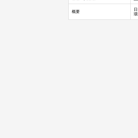
日
概要
環