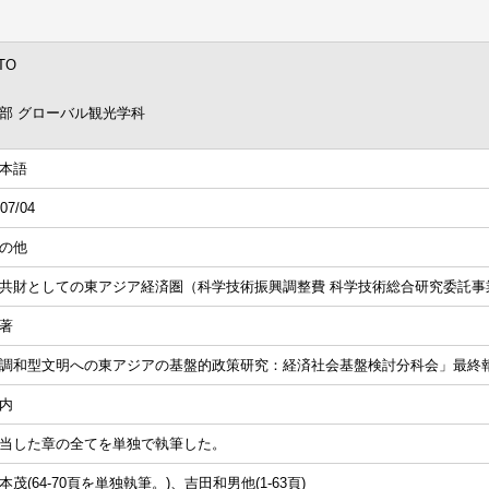
OTO
部 グローバル観光学科
本語
07/04
の他
共財としての東アジア経済圏（科学技術振興調整費 科学技術総合研究委託事
著
調和型文明への東アジアの基盤的政策研究：経済社会基盤検討分科会」最終
内
当した章の全てを単独で執筆した。
本茂
(64-70頁を単独執筆。)、吉田和男他(1-63頁)