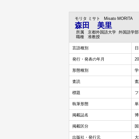
モリタ ミサト
Misato MORITA
森田 美里
所属
京都外国語大学 外国語学部
職種
准教授
言語種別
日
発行・発表の年月
20
形態種別
学
査読
査
標題
フ
執筆形態
単
掲載誌名
博
掲載区分
国
出版社・発行元
大