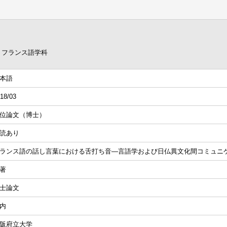
 フランス語学科
本語
18/03
位論文（博士）
読あり
ランス語の話し言葉における舌打ち音―言語学および日仏異文化間コミュニ
著
士論文
内
阪府立大学