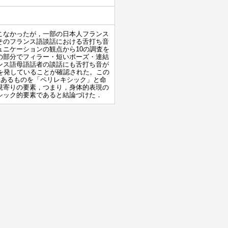
こなかったが，一部の日本人フランス
そのフランス語談話における舌打ち音
ニケーションの観点から10の調査を
の部分でフィラー・短いポーズ・連結
ンス語母語話者の談話にも舌打ち音が
を発していることが確認された。この
にあるものを「ペリレキシック」と命
現寄りの要素，つまり，身体的表現の
シック的要素であると結論づけた．