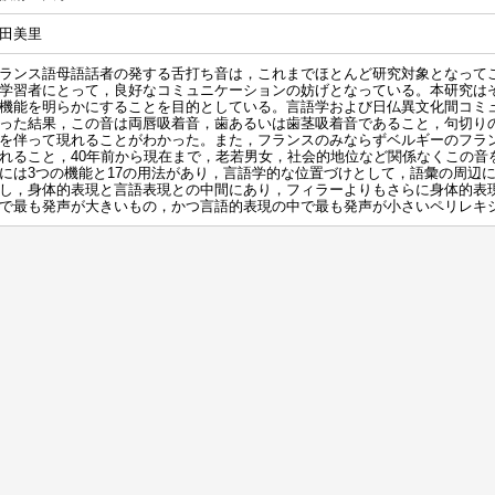
田美里
ランス語母語話者の発する舌打ち音は，これまでほとんど研究対象となって
学習者にとって，良好なコミュニケーションの妨げとなっている。本研究は
機能を明らかにすることを目的としている。言語学および日仏異文化間コミュ
った結果，この音は両唇吸着音，歯あるいは歯茎吸着音であること，句切り
を伴って現れることがわかった。また，フランスのみならずベルギーのフラ
れること，40年前から現在まで，老若男女，社会的地位など関係なくこの音
には3つの機能と17の用法があり，言語学的な位置づけとして，語彙の周辺
し，身体的表現と言語表現との中間にあり，フィラーよりもさらに身体的表
で最も発声が大きいもの，かつ言語的表現の中で最も発声が小さいペリレキ