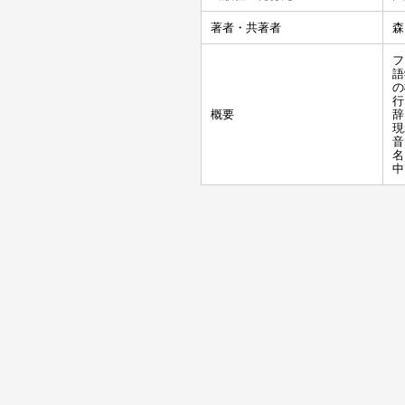
著者・共著者
森
フ
語
の
行
概要
辞
現
音
名
中