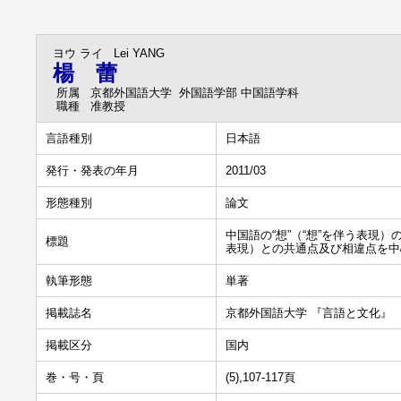
ヨウ ライ
Lei YANG
楊 蕾
所属
京都外国語大学 外国語学部 中国語学科
職種
准教授
言語種別
日本語
発行・発表の年月
2011/03
形態種別
論文
中国語の“想”（“想”を伴う表現
標題
表現）との共通点及び相違点を中
執筆形態
単著
掲載誌名
京都外国語大学 『言語と文化』
掲載区分
国内
巻・号・頁
(5),107-117頁