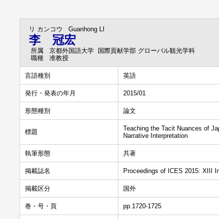
リ カンコウ
Guanhong LI
李 冠宏
所属
京都外国語大学 国際貢献学部 グローバル観光学科
職種
准教授
言語種別
英語
発行・発表の年月
2015/01
形態種別
論文
Teaching the Tacit Nuances of J
標題
Narrative Interpretation
執筆形態
共著
掲載誌名
Proceedings of ICES 2015: XIII I
掲載区分
国外
巻・号・頁
pp.1720-1725