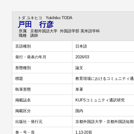
トダ ユキヒコ
Yukihiko TODA
戸田 行彦
所属
京都外国語大学 外国語学部 英米語学科
職種
講師
言語種別
日本語
発行・発表の年月
2026/03
形態種別
論文
標題
教育現場におけるコミュニティ通
執筆形態
単著
掲載誌名
KUFSコミュニティ通訳研究
掲載区分
国内
出版社・発行元
京都外国語大学・京都外国語短期
巻・号・頁
1,13-20頁