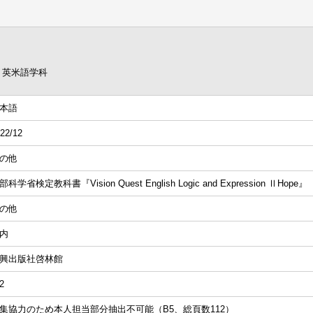
 英米語学科
本語
22/12
の他
部科学省検定教科書『Vision Quest English Logic and Expression ⅡHo
の他
内
興出版社啓林館
2
集協力のため本人担当部分抽出不可能（B5、総頁数112）