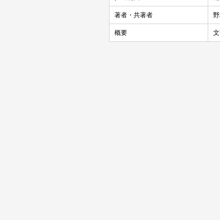
著者・共著者
野
概要
文