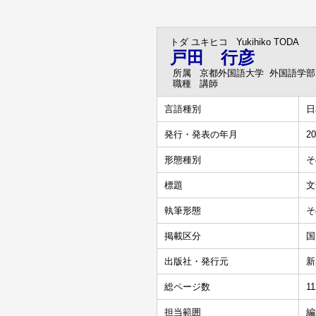
トダ ユキヒコ
Yukihiko TODA
戸田 行彦
所属
京都外国語大学 外国語学部
職種
講師
言語種別
日
発行・発表の年月
20
形態種別
そ
標題
文
執筆形態
そ
掲載区分
国
出版社・発行元
新
総ページ数
11
担当範囲
編