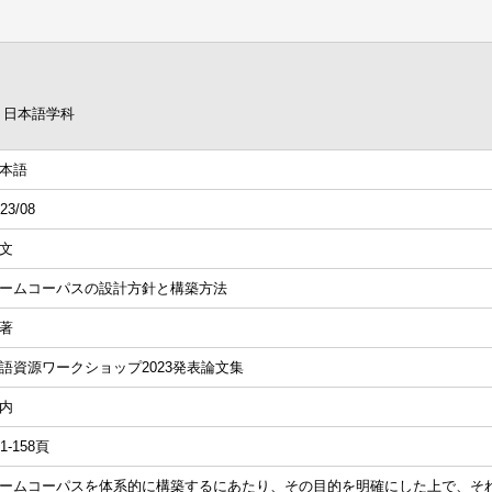
 日本語学科
本語
23/08
文
ームコーパスの設計方針と構築方法
著
語資源ワークショップ2023発表論文集
内
51-158頁
ームコーパスを体系的に構築するにあたり、その目的を明確にした上で、そ