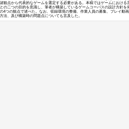
諸観点から代表的なゲームを選定する必要がある。本稿ではゲームにおける
との二つの目的を意識し、筆者が構築しているゲームコーパスの設計方針を
の4つの観点で述べた。なお、収録環境の整備、作業人員の募集、プレイ動
方法、及び構築時の問題点についても言及した。