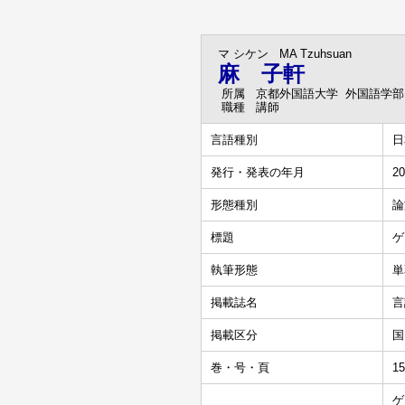
マ シケン
MA Tzuhsuan
麻 子軒
所属
京都外国語大学 外国語学部
職種
講師
言語種別
日
発行・発表の年月
20
形態種別
論
標題
ゲ
執筆形態
単
掲載誌名
言
掲載区分
国
巻・号・頁
1
ゲ