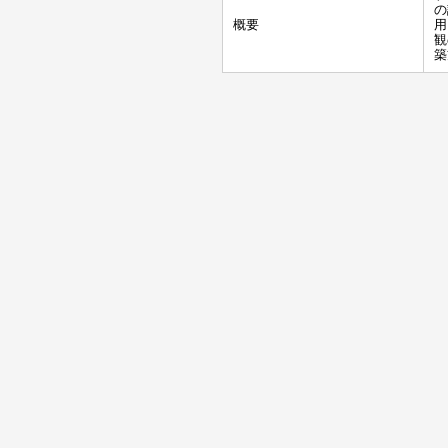
の
概要
用
観
築