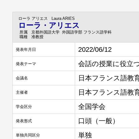
ローラ アリエス
Laura ARIES
ローラ・アリエス
所属
京都外国語大学 外国語学部 フランス語学科
職種
准教授
2022/06/12
発表年月日
会話の授業に役立
発表テーマ
日本フランス語教
会議名
日本フランス語教
主催者
全国学会
学会区分
口頭（一般）
発表形式
単独
単独共同区分