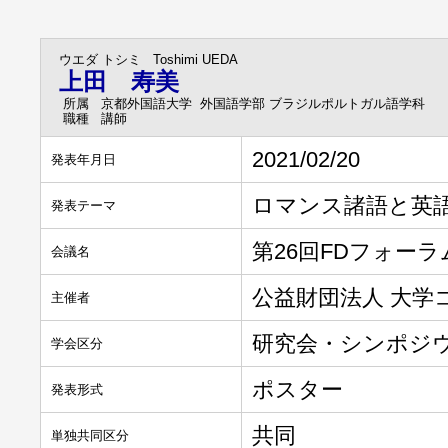
ウエダ トシミ
Toshimi UEDA
上田 寿美
所属
京都外国語大学 外国語学部 ブラジルポルトガル語学科
職種
講師
2021/02/20
発表年月日
ロマンス諸語と英語
発表テーマ
第26回FDフォー
会議名
公益財団法人 大学
主催者
研究会・シンポジ
学会区分
ポスター
発表形式
共同
単独共同区分