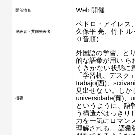
Web 開催
開催地名
ペドロ・アイレス、
久保平 亮、竹下 
発表者・共同発表者
０音順）
外国語の学習、と
的な語彙が用い 
くきかない状態に
「学習机、デスク」は「de
trabajo(西)、sc
見出せな い。しかし抽
universidade(葡)、u
概要
というように、語幹(univer
う構造がはっきり
力を一気にロマン
理解される。 語