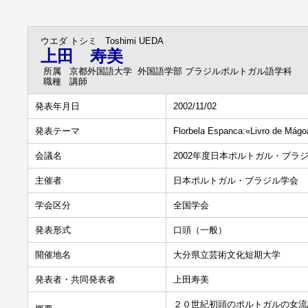
ウエダ トシミ
Toshimi UEDA
上田 寿美
所属
京都外国語大学 外国語学部 ブラジルポルトガル語学科
職種
講師
発表年月日
2002/11/02
発表テーマ
Florbela Espanca:«Livro 
会議名
2002年度日本ポルトガル・ブラ
主催者
日本ポルトガル・ブラジル学会
学会区分
全国学会
発表形式
口頭（一般）
開催地名
大分県立芸術文化短期大学
発表者・共同発表者
上田寿美
２０世紀初頭のポルトガルの女流