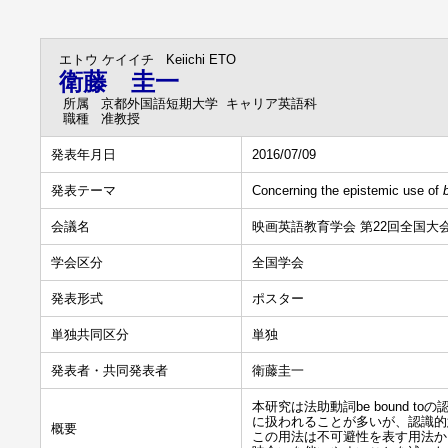
エトウ ケイイチ
Keiichi ETO
衛藤 圭一
所属
京都外国語短期大学 キャリア英語科
職種
准教授
発表年月日
2016/07/09
発表テーマ
Concerning the epistemic use of
会議名
映画英語教育学会 第22回全国大
学会区分
全国学会
発表形式
ポスター
単独共同区分
単独
発表者・共同発表者
衛藤圭一
本研究は法助動詞be bound
に扱われることが多いが、認識的
概要
この用法は不可避性を表す用法か