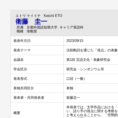
エトウ ケイイチ
Keiichi ETO
衛藤 圭一
所属
京都外国語短期大学 キャリア英語科
職種
准教授
発表年月日
2023/09/15
発表テーマ
法助動詞を通じた「視点」の表象
会議名
第1回 言語文化・表象研究会
学会区分
研究会・シンポジウム等
発表形式
口頭（一般）
単独共同区分
単独
発表者・共同発表者
衛藤圭一
本発表では、文学作品における「視
い、語り手の視点に関する考察を
概要
と考えられることから、「空間的