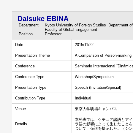
Daisuke EBINA
Department
Kyoto University of Foreign Studies Department of
Faculty of Global Engagement
Position
Professor
Date
2015/11/22
Presentation Theme
A Comparison of Person-marking
Conference
Seminario Internacional “Dinámi
Conference Type
Workshop/Symposium
Presentation Type
Speech (Invitation/Special)
Contribution Type
Individual
Venue
東京大学駒場キャンパス
本発表では、ケチュア諸語とアイ
Details
ラ語の影響によって生じたことを
ついて、仮説を提示した。（シン